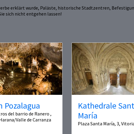
erbe erklärt wurde, Paläste, historische Stadtzentren, Befestigun
e sich nicht entgehen lassen!
n Pozalagua
Kathedrale San
María
ros del barrio de Ranero ,
Harana/Valle de Carranza
Plaza Santa María, 3, Vitor