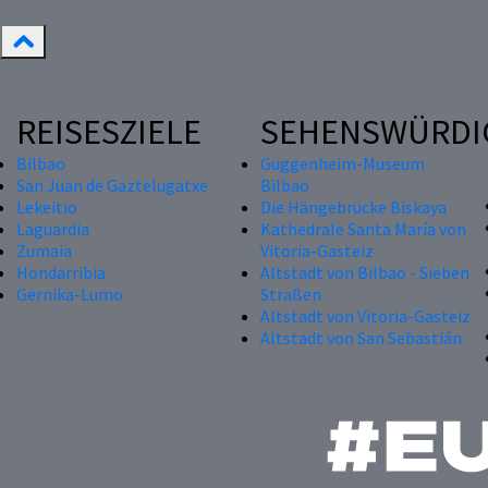
REISESZIELE
SEHENSWÜRDI
Bilbao
Guggenheim-Museum
San Juan de Gaztelugatxe
Bilbao
Lekeitio
Die Hängebrücke Biskaya
Laguardia
Kathedrale Santa María von
Zumaia
Vitoria-Gasteiz
Hondarribia
Altstadt von Bilbao - Sieben
Gernika-Lumo
Straßen
Altstadt von Vitoria-Gasteiz
Altstadt von San Sebastián