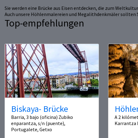
Sie werden eine Brücke aus Eisen entdecken, die zum Weltkultur
Auch unsere Höhlenmalereien und Megalithdenkmäler sollten Si
Top-empfehlungen
Biskaya- Brücke
Höhle
Barria, 3 bajo (oficina) Zubiko
A 2 kilómet
enparantza, s/n (puente),
Karrantza 
Portugalete, Getxo