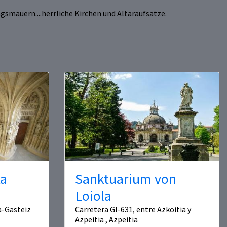
gsmauern....herrliche Kirchen und Altaraufsätze.
ta
Sanktuarium von
Loiola
ia-Gasteiz
Carretera GI-631, entre Azkoitia y
Azpeitia , Azpeitia