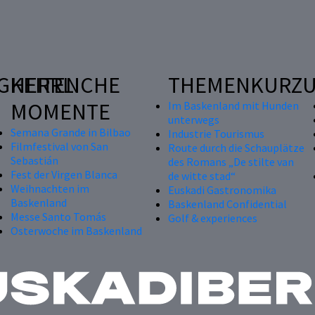
GKEITEN
HERRLICHE
THEMENKURZU
MOMENTE
Im Baskenland mit Hunden
unterwegs
Semana Grande in Bilbao
Industrie Tourismus
Filmfestival von San
Route durch die Schauplätze
Sebastián
des Romans „De stilte van
Fest der Virgen Blanca
de witte stad“
Weihnachten im
Euskadi Gastronomika
Baskenland
Baskenland Confidential
Messe Santo Tomás
Golf & experiences
Osterwoche im Baskenland