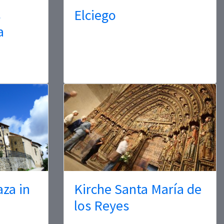
s
Elciego
a
za in
Kirche Santa María de
los Reyes