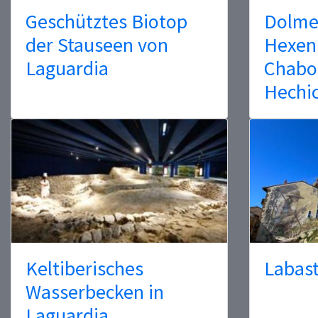
Geschütztes Biotop
Dolme
der Stauseen von
Hexen
Laguardia
Chabol
Hechic
Keltiberisches
Labast
Wasserbecken in
Laguardia