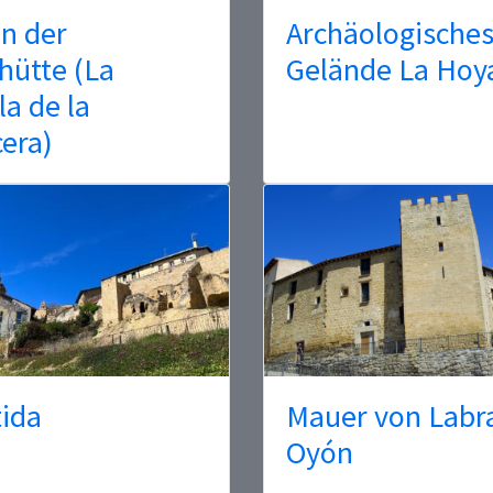
n der
Archäologische
hütte (La
Gelände La Hoy
a de la
era)
ida
Mauer von Labra
Oyón