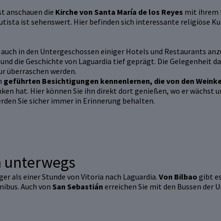
nst anschauen die
Kirche von Santa María de los Reyes
mit ihrem 
ista ist sehenswert. Hier befinden sich interessante religiöse K
e auch in den Untergeschossen einiger Hotels und Restaurants anz
 und die Geschichte von Laguardia tief geprägt. Die Gelegenheit daz
ur überraschen werden.
en
geführten Besichtigungen kennenlernen, die von den Weink
ken hat. Hier können Sie ihn direkt dort genießen, wo er wächst u
rden Sie sicher immer in Erinnerung behalten.
n unterwegs
ger als einer Stunde von Vitoria nach Laguardia.
Von Bilbao
gibt e
ibus. Auch von
San Sebastián
erreichen Sie mit den Bussen der