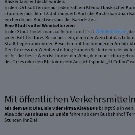
Baskenland entdeckt wurden.
In dem Ort sollten Sie auf jeden Fall ein Kleinod baskischer Ku
stammen aus dem 12. Jahrhundert. Auch die Kirche San Juan Baut
ein herrliches Kunstwerk aus der Barock-Zeit.
Eine Stadt voller Weinkellereien
In der Stadt findet man auf Schritt und Tritt
Weinkellereien
, di
jeden Fall Teil Ihres Besuches sein, denn der Wein hat das Leben
Stadt liegen und die den Besucher mit hochmoderner Architekt
Den Prozess der Weinherstellung können Sie bei einer der viel
nicht, der beste Wein ist immer der Wein, den man schon getrun
des Ortes oder den Blick von dem Aussichtspunkt „El Collao“ we
Mit öffentlichen Verkehrsmittel
Mit dem Bus:
Die Linie 9 der Firma Álava Bus
bringt Sie in weni
Alsa
oder
Autobuses La Unión
fahren ab dem Busbahnhof Term
Stunden Ihr Ziel.