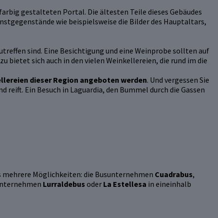
farbig gestalteten Portal. Die ältesten Teile dieses Gebäudes
unstgegenstände wie beispielsweise die Bilder des Hauptaltars,
utreffen sind. Eine Besichtigung und eine Weinprobe sollten auf
u bietet sich auch in den vielen Weinkellereien, die rund im die
ellereien dieser Region angeboten werden
. Und vergessen Sie
nd reift. Ein Besuch in Laguardia, den Bummel durch die Gassen
s mehrere Möglichkeiten: die Busunternehmen
Cuadrabus
,
 Unternehmen
Lurraldebus
oder
La Estellesa
in eineinhalb