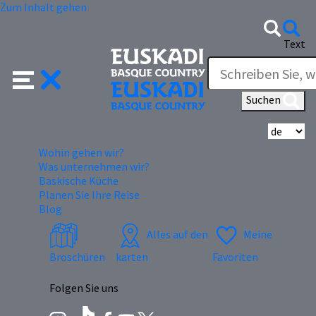
Zum Inhalt gehen
Text
Suchen
Wä
Wohin gehen wir?
Was unternehmen wir?
Baskische Küche
Planen Sie Ihre Reise
Blog
Alles auf den
Meine
Broschüren
karten
Favoriten
Folgen Sie uns