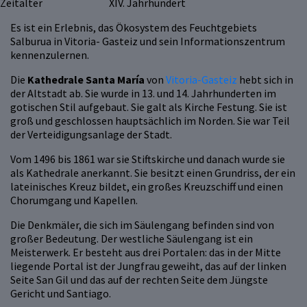
Zeitalter
XIV. Jahrhundert
Es ist ein Erlebnis, das Ökosystem des Feuchtgebiets
Salburua in Vitoria- Gasteiz und sein Informationszentrum
kennenzulernen.
Die
Kathedrale Santa María
von
Vitoria-Gasteiz
hebt sich in
der Altstadt ab. Sie wurde in 13. und 14. Jahrhunderten im
gotischen Stil aufgebaut. Sie galt als Kirche Festung. Sie ist
groß und geschlossen hauptsächlich im Norden. Sie war Teil
der Verteidigungsanlage der Stadt.
Vom 1496 bis 1861 war sie Stiftskirche und danach wurde sie
als Kathedrale anerkannt. Sie besitzt einen Grundriss, der ein
lateinisches Kreuz bildet, ein großes Kreuzschiff und einen
Chorumgang und Kapellen.
Die Denkmäler, die sich im Säulengang befinden sind von
großer Bedeutung. Der westliche Säulengang ist ein
Meisterwerk. Er besteht aus drei Portalen: das in der Mitte
liegende Portal ist der Jungfrau geweiht, das auf der linken
Seite San Gil und das auf der rechten Seite dem Jüngste
Gericht und Santiago.