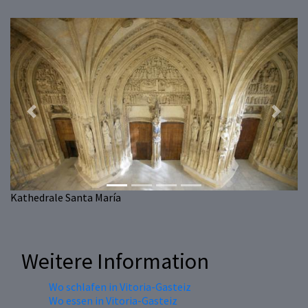
Previous
Next
Kathedrale Santa María
Weitere Information
Wo schlafen in Vitoria-Gasteiz
Wo essen in Vitoria-Gasteiz