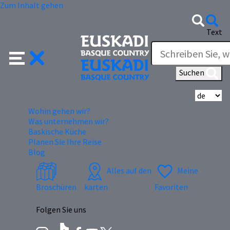
Zum Inhalt gehen
Text
Suchen
Wä
Wohin gehen wir?
Was unternehmen wir?
Baskische Küche
Planen Sie Ihre Reise
Blog
Alles auf den
Meine
Broschüren
karten
Favoriten
Folgen Sie uns