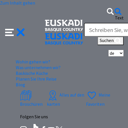
Zum Inhalt gehen
Text
Suchen
Wä
Wohin gehen wir?
Was unternehmen wir?
Baskische Küche
Planen Sie Ihre Reise
Blog
Alles auf den
Meine
Broschüren
karten
Favoriten
Folgen Sie uns