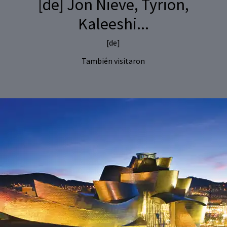
[de] Jon Nieve, Tyrion,
Kaleeshi...
[de]
También visitaron