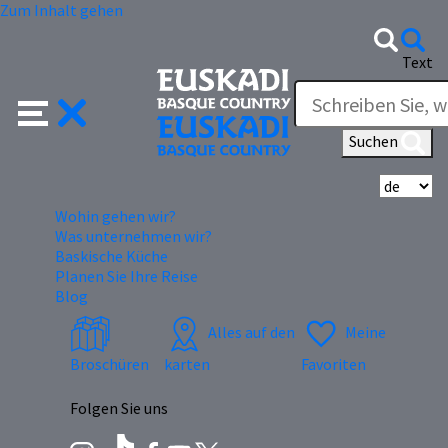
Zum Inhalt gehen
Text
Suchen
Wä
Wohin gehen wir?
Was unternehmen wir?
Baskische Küche
Planen Sie Ihre Reise
Blog
Alles auf den
Meine
Broschüren
karten
Favoriten
Folgen Sie uns