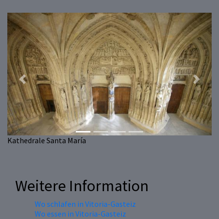
Previous
Next
Kathedrale Santa María
Weitere Information
Wo schlafen in Vitoria-Gasteiz
Wo essen in Vitoria-Gasteiz