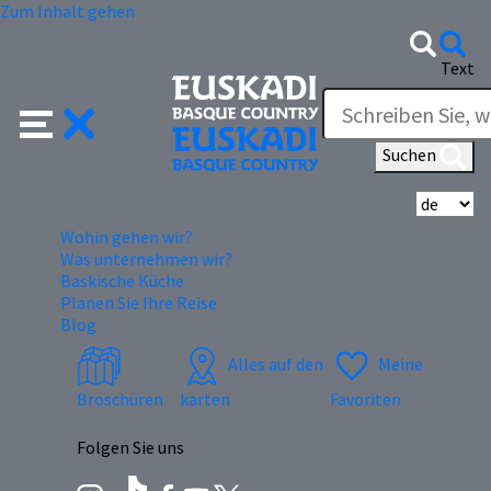
Zum Inhalt gehen
Text
Suchen
Wä
Wohin gehen wir?
Was unternehmen wir?
Baskische Küche
Planen Sie Ihre Reise
Blog
Alles auf den
Meine
Broschüren
karten
Favoriten
Folgen Sie uns