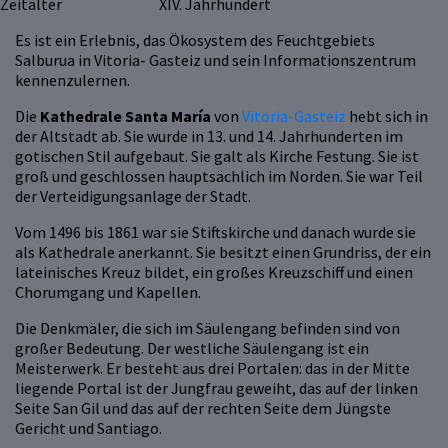
Zeitalter
XIV. Jahrhundert
Es ist ein Erlebnis, das Ökosystem des Feuchtgebiets
Salburua in Vitoria- Gasteiz und sein Informationszentrum
kennenzulernen.
Die
Kathedrale Santa María
von
Vitoria-Gasteiz
hebt sich in
der Altstadt ab. Sie wurde in 13. und 14. Jahrhunderten im
gotischen Stil aufgebaut. Sie galt als Kirche Festung. Sie ist
groß und geschlossen hauptsächlich im Norden. Sie war Teil
der Verteidigungsanlage der Stadt.
Vom 1496 bis 1861 war sie Stiftskirche und danach wurde sie
als Kathedrale anerkannt. Sie besitzt einen Grundriss, der ein
lateinisches Kreuz bildet, ein großes Kreuzschiff und einen
Chorumgang und Kapellen.
Die Denkmäler, die sich im Säulengang befinden sind von
großer Bedeutung. Der westliche Säulengang ist ein
Meisterwerk. Er besteht aus drei Portalen: das in der Mitte
liegende Portal ist der Jungfrau geweiht, das auf der linken
Seite San Gil und das auf der rechten Seite dem Jüngste
Gericht und Santiago.