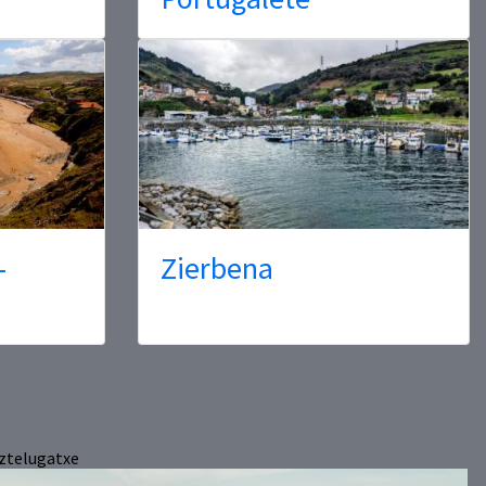
-
Zierbena
ztelugatxe