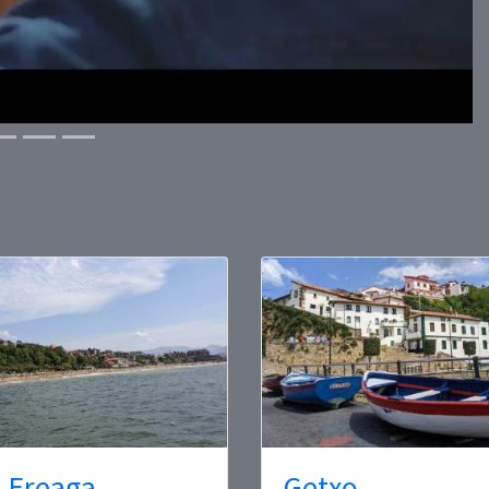
 Ereaga
Getxo