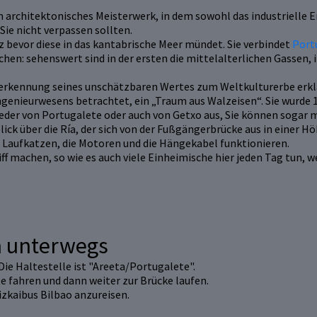
 architektonisches Meisterwerk, in dem sowohl das industrielle Er
ie nicht verpassen sollten.
rz bevor diese in das kantabrische Meer mündet. Sie verbindet
Port
n: sehenswert sind in der ersten die mittelalterlichen Gassen, in
erkennung seines unschätzbaren Wertes zum Weltkulturerbe erklärt
Ingenieurwesens betrachtet, ein „Traum aus Walzeisen“. Sie wurde 1
der von Portugalete oder auch von Getxo aus, Sie können sogar m
ck über die Ría, der sich von der Fußgängerbrücke aus in einer Hö
ie Laufkatzen, die Motoren und die Hängekabel funktionieren.
ff machen, so wie es auch viele Einheimische hier jeden Tag tun, w
n unterwegs
Die Haltestelle ist "Areeta/Portugalete".
 fahren und dann weiter zur Brücke laufen.
izkaibus Bilbao anzureisen.