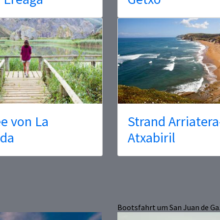
e von La
Strand Arriatera
eda
Atxabiril
Bootsfahrt um San Juan de Ga