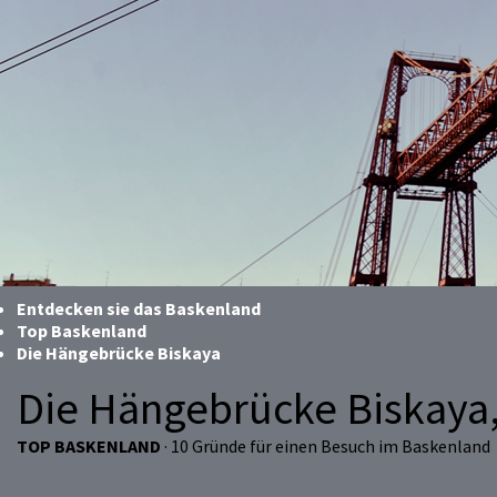
Entdecken sie das Baskenland
Top Baskenland
Die Hängebrücke Biskaya
Die Hängebrücke Biskaya,
TOP BASKENLAND
· 10 Gründe für einen Besuch im Baskenland