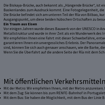
Die Biskaya-Brücke, auch bekannt als „Hängende Brücke“, ist ein
Baskenlandes zum Ausdruck kommt. Eine Fotogelegenheit, die S
Die Brücke befindet sich am unteren Teil der Ría von Bilbao, ku
Ausgangspunkt, um diese beiden hübschen Ortschaften zu besuche
Ein Traum aus Eisen
Vor einigen Jahren wurde dieses Bauwerk von der UNESCO in An
Metallstruktur und wurde in ihrer Zeit als ein Wunderwerk des 
Wir empfehlen Ihnen eine Fahrt mit dieser Schwebefähre, entwe
garantieren Ihnen ein unvergessliches Erlebnis. Der Panoramabli
sind, können Sie sich auch genauer anschauen, wie die Barke, d
Wenn Sie die Überfahrt auf die andere Seite der Ría mit dem Schi
Mit öffentlichen Verkehrsmittel
Mit der Metro: Wir empfehlen Ihnen, mit der Metro anzureisen. 
Mit dem Zug: Sie können bis zum RENFE-Bahnhof in Portugalete
Mit dem Bus: Sie haben die Möglichkeit, mit dem Bus der Linie B