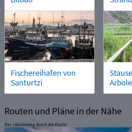
Fischereihafen von
Stause
Santurtzi
Arbol
Routen und Pläne in der Nähe
Der Jakobsweg durch die Küste