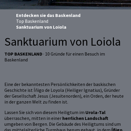
Entdecken sie das Baskenland
Top Baskenland
Sanktuarium von Loiola
Sanktuarium von Loiola
TOP BASKENLAND
· 10 Gründe für einen Besuch im
Baskenland
Eine der bekanntesten Persönlichkeiten der baskischen
Geschichte ist Íñigo de Loyola (Heiliger Ignatius), Gründer
der Gesellschaft Jesus (Jesuitenorden), ein Orden, der heute
in der ganzen Welt zu finden ist.
Lassen Sie sich von diesem Heiligtum im
Urola-Tal
überraschen, mitten in einer
herrlichen Landschaft
umgeben von Bergen. Die Gebäude des Heiligtums sind um
das mittelalterliche Turmhaus herum gebaut, in dem
Íñigo