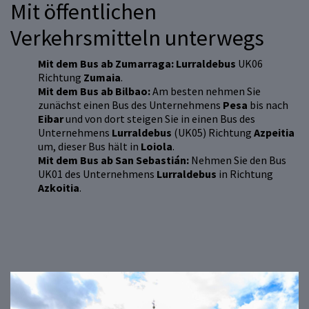
Mit öffentlichen
Verkehrsmitteln unterwegs
Mit dem Bus ab Zumarraga:
Lurraldebus
UK06
Richtung
Zumaia
.
Mit dem Bus ab Bilbao:
Am besten nehmen Sie
zunächst einen Bus des Unternehmens
Pesa
bis nach
Eibar
und von dort steigen Sie in einen Bus des
Unternehmens
Lurraldebus
(UK05) Richtung
Azpeitia
um, dieser Bus hält in
Loiola
.
Mit dem Bus ab San Sebastián:
Nehmen Sie den Bus
UK01 des Unternehmens
Lurraldebus
in Richtung
Azkoitia
.