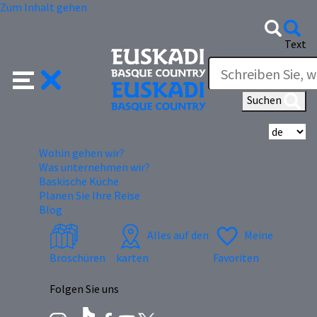
Zum Inhalt gehen
Text
Suchen
Wä
Wohin gehen wir?
Was unternehmen wir?
Baskische Küche
Planen Sie Ihre Reise
Blog
Alles auf den
Meine
Broschüren
karten
Favoriten
Folgen Sie uns