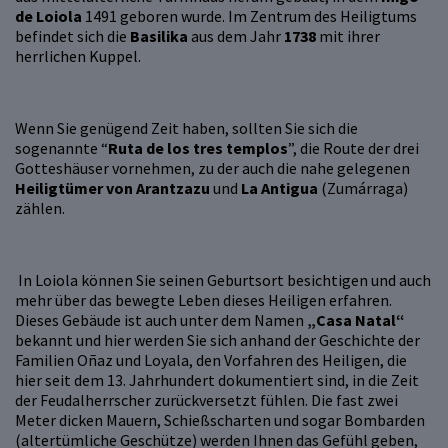
de Loiola
1491 geboren wurde. Im Zentrum des Heiligtums
befindet sich die
Basilika
aus dem Jahr
1738
mit ihrer
herrlichen Kuppel.
Wenn Sie genügend Zeit haben, sollten Sie sich die
sogenannte “
Ruta de los tres templos
”, die Route der drei
Gotteshäuser vornehmen, zu der auch die nahe gelegenen
Heiligtümer von Arantzazu
und
La Antigua
(Zumárraga)
zählen.
In Loiola können Sie seinen Geburtsort besichtigen und auch
mehr über das bewegte Leben dieses Heiligen erfahren.
Dieses Gebäude ist auch unter dem Namen
„Casa Natal“
bekannt und hier werden Sie sich anhand der Geschichte der
Familien Oñaz und Loyala, den Vorfahren des Heiligen, die
hier seit dem 13. Jahrhundert dokumentiert sind, in die Zeit
der Feudalherrscher zurückversetzt fühlen. Die fast zwei
Meter dicken Mauern, Schießscharten und sogar Bombarden
(altertümliche Geschütze) werden Ihnen das Gefühl geben,