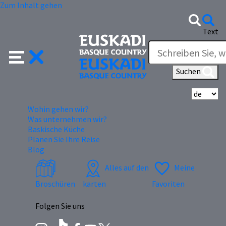
Zum Inhalt gehen
Text
Suchen
Wä
Wohin gehen wir?
Was unternehmen wir?
Baskische Küche
Planen Sie Ihre Reise
Blog
Alles auf den
Meine
Broschüren
karten
Favoriten
Folgen Sie uns