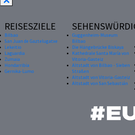
REISESZIELE
SEHENSWÜRDI
Bilbao
Guggenheim-Museum
San Juan de Gaztelugatxe
Bilbao
Lekeitio
Die Hängebrücke Biskaya
Laguardia
Kathedrale Santa María von
Zumaia
Vitoria-Gasteiz
Hondarribia
Altstadt von Bilbao - Sieben
Gernika-Lumo
Straßen
Altstadt von Vitoria-Gasteiz
Altstadt von San Sebastián