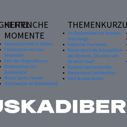
GKEITEN
HERRLICHE
THEMENKURZU
MOMENTE
Im Baskenland mit Hunden
unterwegs
Semana Grande in Bilbao
Industrie Tourismus
Filmfestival von San
Route durch die Schauplätze
Sebastián
des Romans „De stilte van
Fest der Virgen Blanca
de witte stad“
Weihnachten im
Euskadi Gastronomika
Baskenland
Baskenland Confidential
Messe Santo Tomás
Golf & experiences
Osterwoche im Baskenland