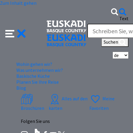
Zum Inhalt gehen
Text
Suchen
Wä
Wohin gehen wir?
Was unternehmen wir?
Baskische Küche
Planen Sie Ihre Reise
Blog
Alles auf den
Meine
Broschüren
karten
Favoriten
Folgen Sie uns