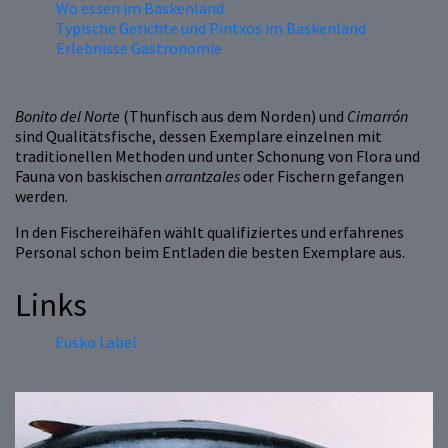
Wo essen im Baskenland
Typische Gerichte und Pintxos im Baskenland
Erlebnisse Gastronomie
Bonito del Norte
(Thunfisch aus dem Norden) und
Cimarrón
sind Qualitätsfische, dessen Exemplare einzelnen mit
traditionellen Methoden und unter Schonung von Flora und
Fauna von baskischen
arrantzales
oder Fischern gefangen
werden.
In den Fischereihäfen wählt qualifiziertes und erfahrenes
Personal schon beim Entladen die besten Exemplare aus.
Links
Eusko Label