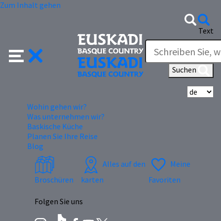
Zum Inhalt gehen
Text
Suchen
Wä
Wohin gehen wir?
Was unternehmen wir?
Baskische Küche
Planen Sie Ihre Reise
Blog
Alles auf den
Meine
Broschüren
karten
Favoriten
Folgen Sie uns