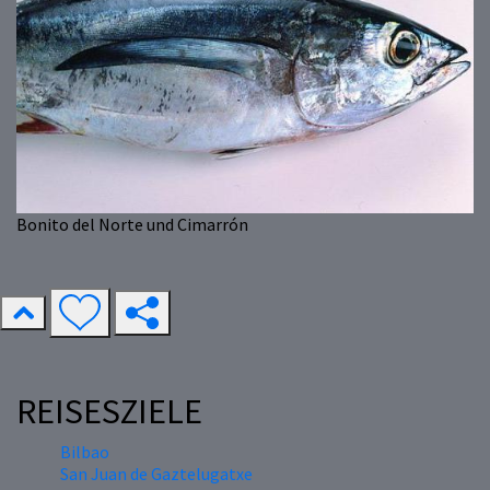
Bonito del Norte und Cimarrón
REISESZIELE
Bilbao
San Juan de Gaztelugatxe