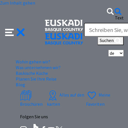
Zum Inhalt gehen
Text
Suchen
Wä
Wohin gehen wir?
Was unternehmen wir?
Baskische Küche
Planen Sie Ihre Reise
Blog
Alles auf den
Meine
Broschüren
karten
Favoriten
Folgen Sie uns