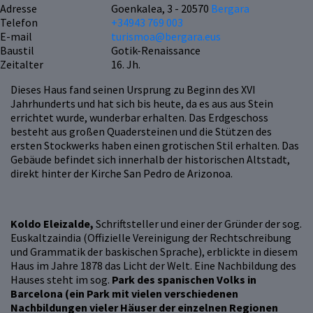
Adresse
Goenkalea, 3 - 20570
Bergara
Telefon
+34943 769 003
E-mail
turismoa@bergara.eus
Baustil
Gotik-Renaissance
Zeitalter
16. Jh.
Dieses Haus fand seinen Ursprung zu Beginn des XVI
Jahrhunderts und hat sich bis heute, da es aus aus Stein
errichtet wurde, wunderbar erhalten. Das Erdgeschoss
besteht aus großen Quadersteinen und die Stützen des
ersten Stockwerks haben einen grotischen Stil erhalten. Das
Gebäude befindet sich innerhalb der historischen Altstadt,
direkt hinter der Kirche San Pedro de Arizonoa.
Koldo Eleizalde,
Schriftsteller und einer der Gründer der sog.
Euskaltzaindia (Offizielle Vereinigung der Rechtschreibung
und Grammatik der baskischen Sprache), erblickte in diesem
Haus im Jahre 1878 das Licht der Welt. Eine Nachbildung des
Hauses steht im sog.
Park des spanischen Volks in
Barcelona (ein Park mit vielen verschiedenen
Nachbildungen vieler Häuser der einzelnen Regionen