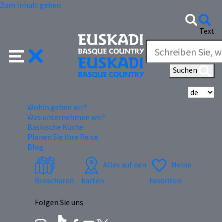
Zum Inhalt gehen
Text
Suchen
Wä
Wohin gehen wir?
Was unternehmen wir?
Baskische Küche
Planen Sie Ihre Reise
Blog
Alles auf den
Meine
Broschüren
karten
Favoriten
Folgen Sie uns