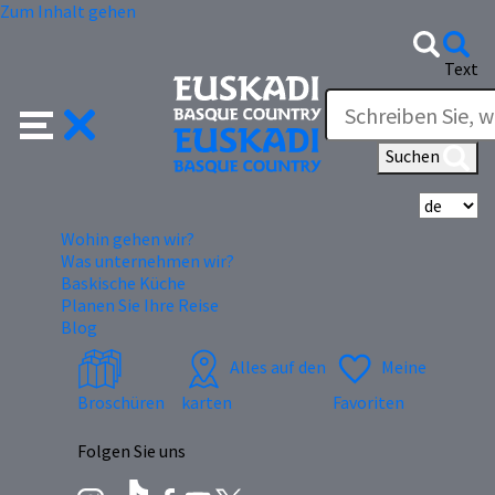
Zum Inhalt gehen
Text
Suchen
Wä
Wohin gehen wir?
Was unternehmen wir?
Baskische Küche
Planen Sie Ihre Reise
Blog
Alles auf den
Meine
Broschüren
karten
Favoriten
Folgen Sie uns