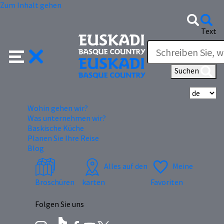
Zum Inhalt gehen
Text
Suchen
Wä
Wohin gehen wir?
Was unternehmen wir?
Baskische Küche
Planen Sie Ihre Reise
Blog
Alles auf den
Meine
Broschüren
karten
Favoriten
Folgen Sie uns