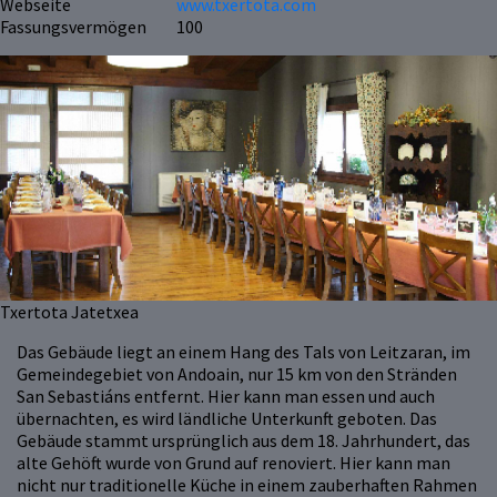
Webseite
www.txertota.com
Fassungsvermögen
100
Txertota Jatetxea
Das Gebäude liegt an einem Hang des Tals von Leitzaran, im
Gemeindegebiet von Andoain, nur 15 km von den Stränden
San Sebastiáns entfernt. Hier kann man essen und auch
übernachten, es wird ländliche Unterkunft geboten. Das
Gebäude stammt ursprünglich aus dem 18. Jahrhundert, das
alte Gehöft wurde von Grund auf renoviert. Hier kann man
nicht nur traditionelle Küche in einem zauberhaften Rahmen