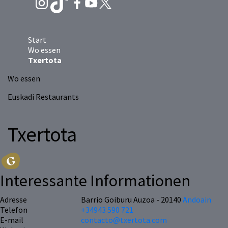
Start
Wo essen
Txertota
Wo essen
Euskadi Restaurants
Txertota
Interessante Informationen
Adresse
Barrio Goiburu Auzoa - 20140
Andoain
Telefon
+34943 590 721
E-mail
contacto@txertota.com