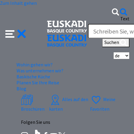
Zum Inhalt gehen
Text
Suchen
Wä
Wohin gehen wir?
Was unternehmen wir?
Baskische Küche
Planen Sie Ihre Reise
Blog
Alles auf den
Meine
Broschüren
karten
Favoriten
Folgen Sie uns