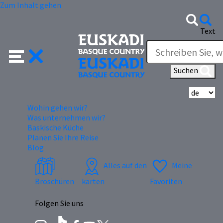
Zum Inhalt gehen
Text
Suchen
Wä
Wohin gehen wir?
Was unternehmen wir?
Baskische Küche
Planen Sie Ihre Reise
Blog
Alles auf den
Meine
Broschüren
karten
Favoriten
Folgen Sie uns