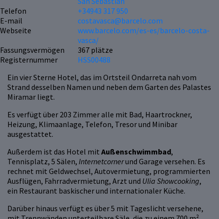
San Sebastián
Telefon
+34943 317 950
E-mail
costavasca@barcelo.com
Webseite
www.barcelo.com/es-es/barcelo-costa-
vasca/
Fassungsvermögen
367 plätze
Registernummer
HSS00488
Ein vier Sterne Hotel, das im Ortsteil Ondarreta nah vom
Strand desselben Namen und neben dem Garten des Palastes
Miramar liegt.
Es verfügt über 203 Zimmer alle mit Bad, Haartrockner,
Heizung, Klimaanlage, Telefon, Tresor und Minibar
ausgestattet.
Außerdem ist das Hotel mit
Außenschwimmbad
,
Tennisplatz, 5 Sälen,
Internetcorner
und Garage versehen. Es
rechnet mit Geldwechsel, Autovermietung, programmierten
Ausflügen, Fahrradvermietung, Arzt und
Ulia Showcooking
,
ein Restaurant baskischer und internationaler Küche.
Darüber hinaus verfügt es über 5 mit Tageslicht versehene,
mit Trennwänden unterteilbare Säle, die zu einem 700 m²