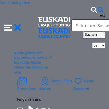
Zum Inhalt gehen
Text
Suchen
Wä
Wohin gehen wir?
Was unternehmen wir?
Baskische Küche
Planen Sie Ihre Reise
Blog
Alles auf den
Meine
Broschüren
karten
Favoriten
Folgen Sie uns