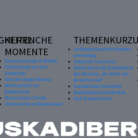
GKEITEN
HERRLICHE
THEMENKURZU
MOMENTE
Im Baskenland mit Hunden
unterwegs
Semana Grande in Bilbao
Industrie Tourismus
Filmfestival von San
Route durch die Schauplätze
Sebastián
des Romans „De stilte van
Fest der Virgen Blanca
de witte stad“
Weihnachten im
Euskadi Gastronomika
Baskenland
Baskenland Confidential
Messe Santo Tomás
Golf & experiences
Osterwoche im Baskenland