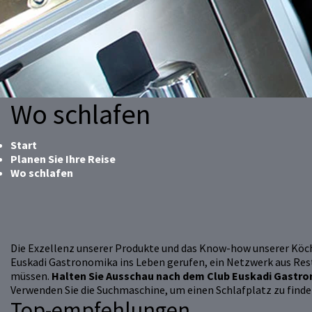
Wo schlafen
Start
Planen Sie Ihre Reise
Wo schlafen
Die Exzellenz unserer Produkte und das Know-how unserer Köch
Euskadi Gastronomika ins Leben gerufen, ein Netzwerk aus Res
müssen.
Halten Sie Ausschau nach dem Club Euskadi Gastron
Verwenden Sie die Suchmaschine, um einen Schlafplatz zu find
Top-empfehlungen