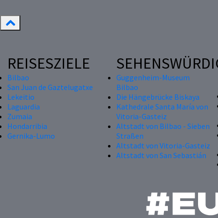
REISESZIELE
SEHENSWÜRDI
Bilbao
Guggenheim-Museum
San Juan de Gaztelugatxe
Bilbao
Lekeitio
Die Hängebrücke Biskaya
Laguardia
Kathedrale Santa María von
Zumaia
Vitoria-Gasteiz
Hondarribia
Altstadt von Bilbao - Sieben
Gernika-Lumo
Straßen
Altstadt von Vitoria-Gasteiz
Altstadt von San Sebastián