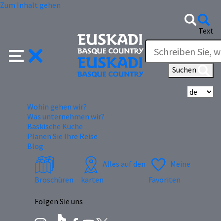
Zum Inhalt gehen
Text
Suchen
Wä
Wohin gehen wir?
Was unternehmen wir?
Baskische Küche
Planen Sie Ihre Reise
Blog
Alles auf den
Meine
Broschüren
karten
Favoriten
Folgen Sie uns