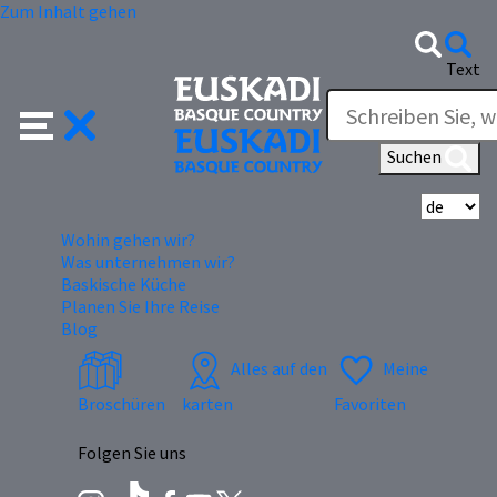
Zum Inhalt gehen
Text
Suchen
Wä
Wohin gehen wir?
Was unternehmen wir?
Baskische Küche
Planen Sie Ihre Reise
Blog
Alles auf den
Meine
Broschüren
karten
Favoriten
Folgen Sie uns