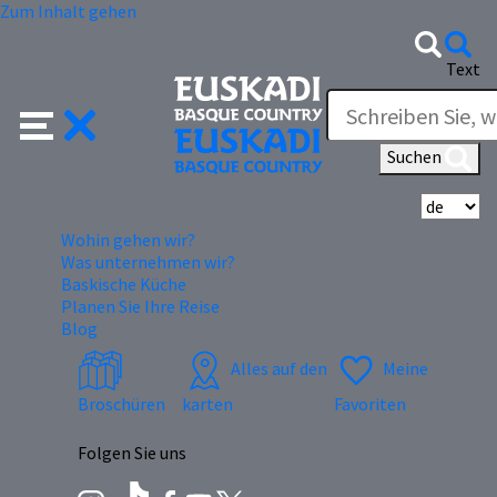
Zum Inhalt gehen
Text
Suchen
Wä
Wohin gehen wir?
Was unternehmen wir?
Baskische Küche
Planen Sie Ihre Reise
Blog
Alles auf den
Meine
Broschüren
karten
Favoriten
Folgen Sie uns