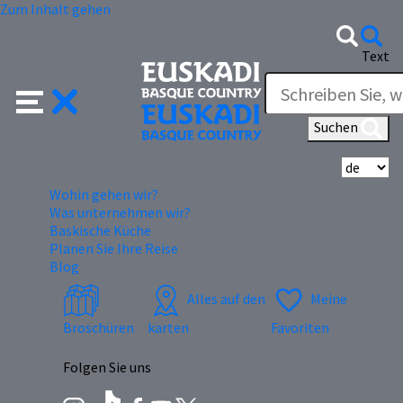
Zum Inhalt gehen
Text
Suchen
Wä
Wohin gehen wir?
Was unternehmen wir?
Baskische Küche
Planen Sie Ihre Reise
Blog
Alles auf den
Meine
Broschüren
karten
Favoriten
Folgen Sie uns