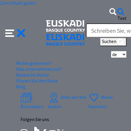
Zum Inhalt gehen
Text
Suchen
Wä
Wohin gehen wir?
Was unternehmen wir?
Baskische Küche
Planen Sie Ihre Reise
Blog
Alles auf den
Meine
Broschüren
karten
Favoriten
Folgen Sie uns