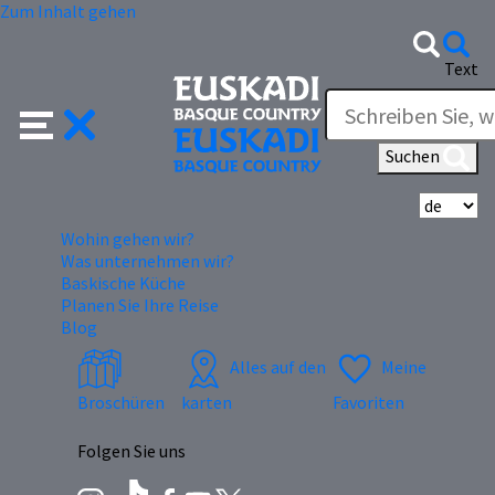
Zum Inhalt gehen
Text
Suchen
Wä
Wohin gehen wir?
Was unternehmen wir?
Baskische Küche
Planen Sie Ihre Reise
Blog
Alles auf den
Meine
Broschüren
karten
Favoriten
Folgen Sie uns