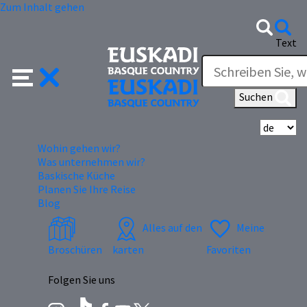
Zum Inhalt gehen
Text
Suchen
Wä
Wohin gehen wir?
Was unternehmen wir?
Baskische Küche
Planen Sie Ihre Reise
Blog
Alles auf den
Meine
Broschüren
karten
Favoriten
Folgen Sie uns