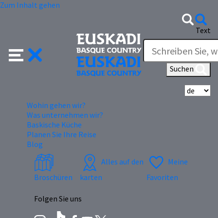
Zum Inhalt gehen
Text
Suchen
Wä
Wohin gehen wir?
Was unternehmen wir?
Baskische Küche
Planen Sie Ihre Reise
Blog
Alles auf den
Meine
Broschüren
karten
Favoriten
Folgen Sie uns