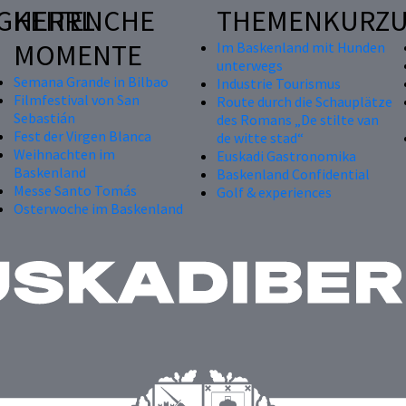
GKEITEN
HERRLICHE
THEMENKURZU
MOMENTE
Im Baskenland mit Hunden
unterwegs
Semana Grande in Bilbao
Industrie Tourismus
Filmfestival von San
Route durch die Schauplätze
Sebastián
des Romans „De stilte van
Fest der Virgen Blanca
de witte stad“
Weihnachten im
Euskadi Gastronomika
Baskenland
Baskenland Confidential
Messe Santo Tomás
Golf & experiences
Osterwoche im Baskenland