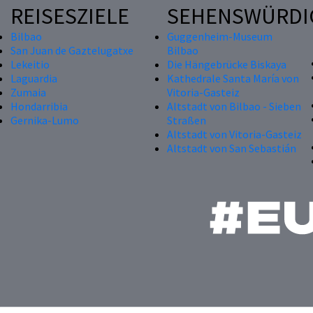
REISESZIELE
SEHENSWÜRDI
Bilbao
Guggenheim-Museum
San Juan de Gaztelugatxe
Bilbao
Lekeitio
Die Hängebrücke Biskaya
Laguardia
Kathedrale Santa María von
Zumaia
Vitoria-Gasteiz
Hondarribia
Altstadt von Bilbao - Sieben
Gernika-Lumo
Straßen
Altstadt von Vitoria-Gasteiz
Altstadt von San Sebastián