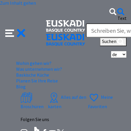
Zum Inhalt gehen
Text
Suchen
Wä
Wohin gehen wir?
Was unternehmen wir?
Baskische Küche
Planen Sie Ihre Reise
Blog
Alles auf den
Meine
Broschüren
karten
Favoriten
Folgen Sie uns