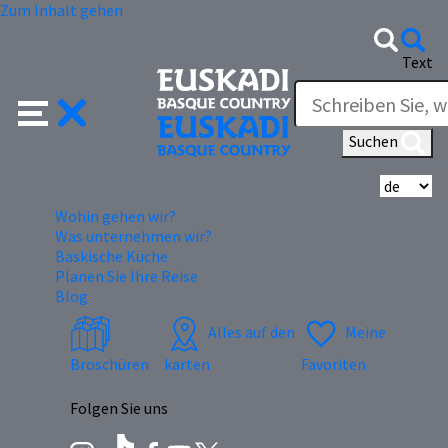
Zum Inhalt gehen
Text
Suchen
Wä
Wohin gehen wir?
Was unternehmen wir?
Baskische Küche
Planen Sie Ihre Reise
Blog
Alles auf den
Meine
Broschüren
karten
Favoriten
Folgen Sie uns