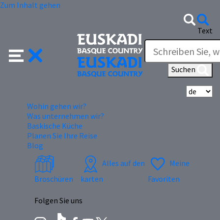
Zum Inhalt gehen
Text
Suchen
Wä
Wohin gehen wir?
Was unternehmen wir?
Baskische Küche
Planen Sie Ihre Reise
Blog
Alles auf den
Meine
Broschüren
karten
Favoriten
Folgen Sie uns