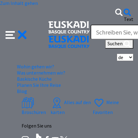
Zum Inhalt gehen
Text
Suchen
Wä
Wohin gehen wir?
Was unternehmen wir?
Baskische Küche
Planen Sie Ihre Reise
Blog
Alles auf den
Meine
Broschüren
karten
Favoriten
Folgen Sie uns