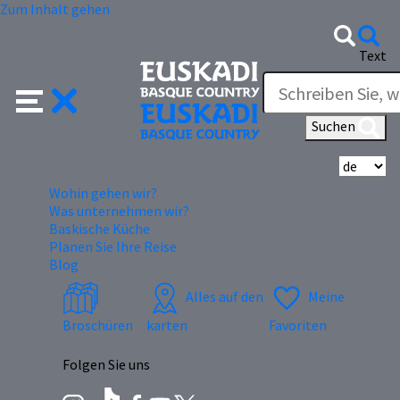
Zum Inhalt gehen
Text
Suchen
Wä
Wohin gehen wir?
Was unternehmen wir?
Baskische Küche
Planen Sie Ihre Reise
Blog
Alles auf den
Meine
Broschüren
karten
Favoriten
Folgen Sie uns