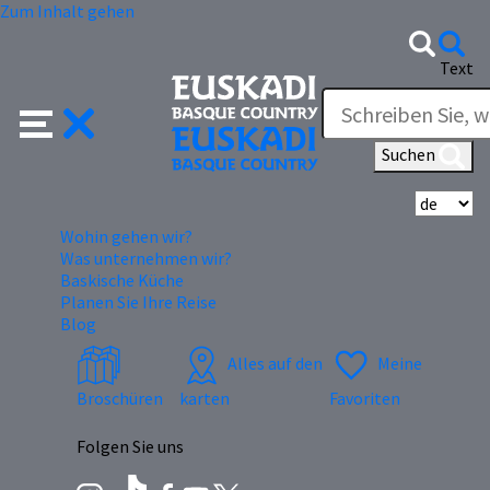
Zum Inhalt gehen
Text
Suchen
Wä
Wohin gehen wir?
Was unternehmen wir?
Baskische Küche
Planen Sie Ihre Reise
Blog
Alles auf den
Meine
Broschüren
karten
Favoriten
Folgen Sie uns