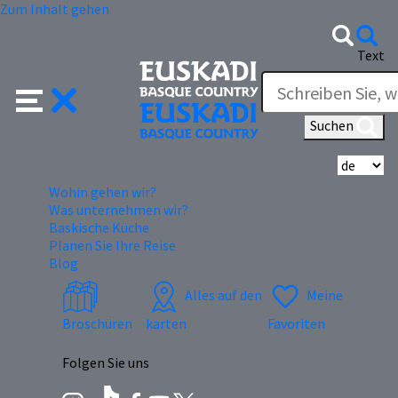
Zum Inhalt gehen
Text
Suchen
Wä
Wohin gehen wir?
Was unternehmen wir?
Baskische Küche
Planen Sie Ihre Reise
Blog
Alles auf den
Meine
Broschüren
karten
Favoriten
Folgen Sie uns