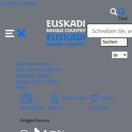
Zum Inhalt gehen
Text
Suchen
Wä
Wohin gehen wir?
Was unternehmen wir?
Baskische Küche
Planen Sie Ihre Reise
Blog
Alles auf den
Meine
Broschüren
karten
Favoriten
Folgen Sie uns