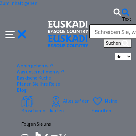
Zum Inhalt gehen
Text
Suchen
Wä
Wohin gehen wir?
Was unternehmen wir?
Baskische Küche
Planen Sie Ihre Reise
Blog
Alles auf den
Meine
Broschüren
karten
Favoriten
Folgen Sie uns