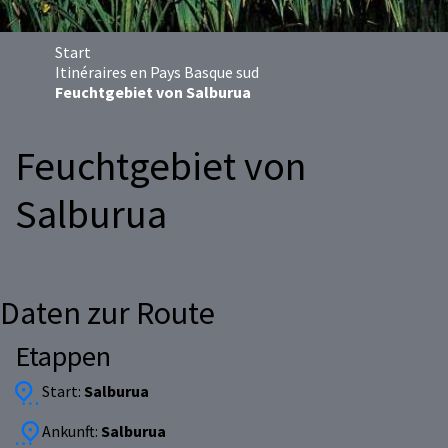
Start
Itinéraires en Pays Basque sud
Feuchtgebiet von Salburua
Feuchtgebiet von
Salburua
Daten zur Route
Etappen
Start:
Salburua
Ankunft:
Salburua