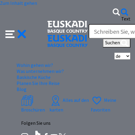
Zum Inhalt gehen
Text
Suchen
Wä
Wohin gehen wir?
Was unternehmen wir?
Baskische Küche
Planen Sie Ihre Reise
Blog
Alles auf den
Meine
Broschüren
karten
Favoriten
Folgen Sie uns