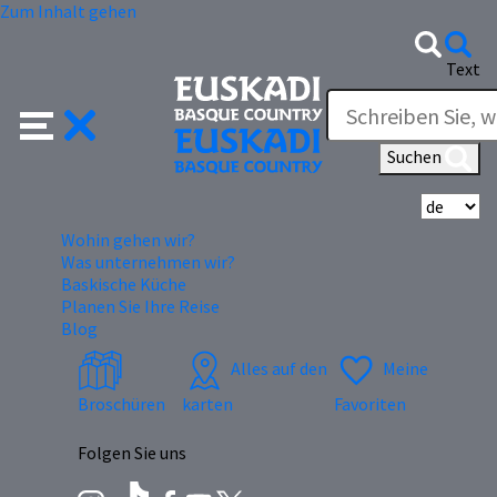
Zum Inhalt gehen
Text
Suchen
Wä
Wohin gehen wir?
Was unternehmen wir?
Baskische Küche
Planen Sie Ihre Reise
Blog
Alles auf den
Meine
Broschüren
karten
Favoriten
Folgen Sie uns