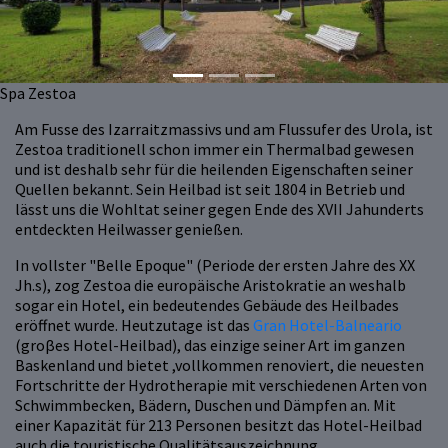
Spa Zestoa
Am Fusse des Izarraitzmassivs und am Flussufer des Urola, ist
Zestoa traditionell schon immer ein Thermalbad gewesen
und ist deshalb sehr für die heilenden Eigenschaften seiner
Quellen bekannt. Sein Heilbad ist seit 1804 in Betrieb und
lässt uns die Wohltat seiner gegen Ende des XVII Jahunderts
entdeckten Heilwasser genießen.
In vollster "Belle Epoque" (Periode der ersten Jahre des XX
Jh.s), zog Zestoa die europäische Aristokratie an weshalb
sogar ein Hotel, ein bedeutendes Gebäude des Heilbades
eröffnet wurde. Heutzutage ist das
Gran Hotel-Balneario
(groβes Hotel-Heilbad), das einzige seiner Art im ganzen
Baskenland und bietet ,vollkommen renoviert, die neuesten
Fortschritte der Hydrotherapie mit verschiedenen Arten von
Schwimmbecken, Bädern, Duschen und Dämpfen an. Mit
einer Kapazität für 213 Personen besitzt das Hotel-Heilbad
auch die touristische Qualitätsauszeichnung.