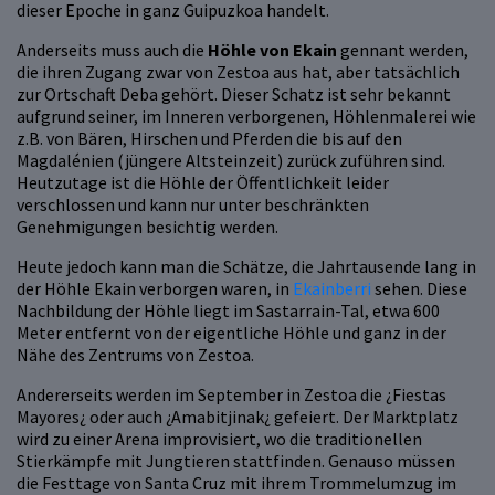
dieser Epoche in ganz Guipuzkoa handelt.
Anderseits muss auch die
Höhle von Ekain
gennant werden,
die ihren Zugang zwar von Zestoa aus hat, aber tatsächlich
zur Ortschaft Deba gehört. Dieser Schatz ist sehr bekannt
aufgrund seiner, im Inneren verborgenen, Höhlenmalerei wie
z.B. von Bären, Hirschen und Pferden die bis auf den
Magdalénien (jüngere Altsteinzeit) zurück zuführen sind.
Heutzutage ist die Höhle der Öffentlichkeit leider
verschlossen und kann nur unter beschränkten
Genehmigungen besichtig werden.
Heute jedoch kann man die Schätze, die Jahrtausende lang in
der Höhle Ekain verborgen waren, in
Ekainberri
sehen. Diese
Nachbildung der Höhle liegt im Sastarrain-Tal, etwa 600
Meter entfernt von der eigentliche Höhle und ganz in der
Nähe des Zentrums von Zestoa.
Andererseits werden im September in Zestoa die ¿Fiestas
Mayores¿ oder auch ¿Amabitjinak¿ gefeiert. Der Marktplatz
wird zu einer Arena improvisiert, wo die traditionellen
Stierkämpfe mit Jungtieren stattfinden. Genauso müssen
die Festtage von Santa Cruz mit ihrem Trommelumzug im