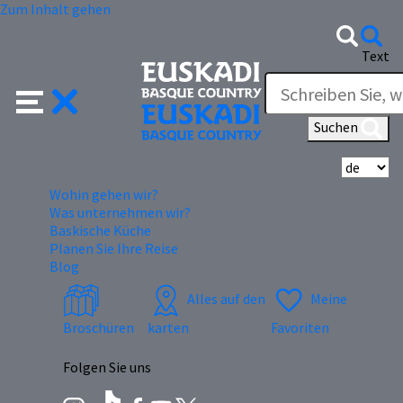
Zum Inhalt gehen
Text
Suchen
Wä
Wohin gehen wir?
Was unternehmen wir?
Baskische Küche
Planen Sie Ihre Reise
Blog
Alles auf den
Meine
Broschüren
karten
Favoriten
Folgen Sie uns