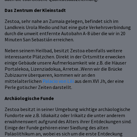
Das Zentrum der Kleinstadt
Zestoa, sehr nahe an Zumaia gelegen, befindet sich im
Landkreis Urola Medio und hat eine gute Verkehrsverbindung
durch die unweit entfernte Autobahn A-8 über die wir in 20
Minuten San Sebastián erreichen.
Neben seinem Heilbad, besitzt Zestoa ebenfalls weitere
interessante Plätzchen. Direkt in der Ortsmitte erwecken
einige Gebäude unsere Aufmerksamkeit wie z.B. die Häuser
Portalekoa, Lizenziadokua, Arretxe...Wenn wir die Brücke
Zubizaurre überqueren, kommen wir an den
mittelalterlichen
Palacio von Lili
aus dem XVI Jh, der eine
Perle gotischer Zeiten darstellt.
Archäologische Funde
Zestoa besitzt in seiner Umgebung wichtige archäologische
Fundorte wie z.B. Idiakaitz oder Irikaitz die unter anderem
erwähnenswert aufgrund des Alters ihrer Entdeckungen sind.
Einige der Funde gehören einer Siedlung des alten
Paläolithikum an, wobei es sich um die erste Entdeckung