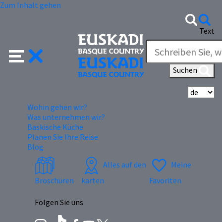
Zum Inhalt gehen
Text
Suchen
Wä
Wohin gehen wir?
Was unternehmen wir?
Baskische Küche
Planen Sie Ihre Reise
Blog
Alles auf den
Meine
Broschüren
karten
Favoriten
Folgen Sie uns