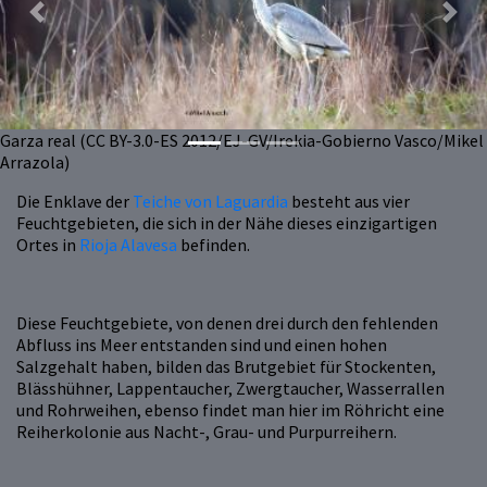
Previous
Next
Garza real (CC BY-3.0-ES 2012/EJ-GV/Irekia-Gobierno Vasco/Mikel
Arrazola)
Die Enklave der
Teiche von Laguardia
besteht aus vier
Feuchtgebieten, die sich in der Nähe dieses einzigartigen
Ortes in
Rioja Alavesa
befinden.
Diese Feuchtgebiete, von denen drei durch den fehlenden
Abfluss ins Meer entstanden sind und einen hohen
Salzgehalt haben, bilden das Brutgebiet für Stockenten,
Blässhühner, Lappentaucher, Zwergtaucher, Wasserrallen
und Rohrweihen, ebenso findet man hier im Röhricht eine
Reiherkolonie aus Nacht-, Grau- und Purpurreihern.