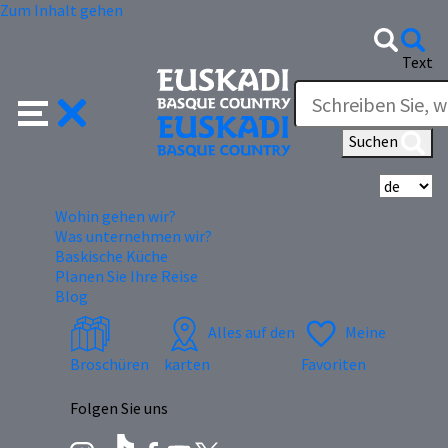
Zum Inhalt gehen
Text
Suchen
Wä
Wohin gehen wir?
Was unternehmen wir?
Baskische Küche
Planen Sie Ihre Reise
Blog
Alles auf den
Meine
Broschüren
karten
Favoriten
Folgen Sie uns