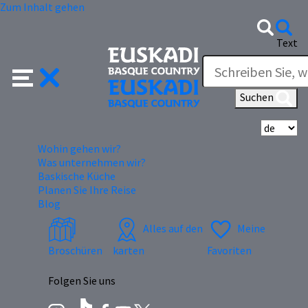
Zum Inhalt gehen
Text
Suchen
Wä
Wohin gehen wir?
Was unternehmen wir?
Baskische Küche
Planen Sie Ihre Reise
Blog
Alles auf den
Meine
Broschüren
karten
Favoriten
Folgen Sie uns