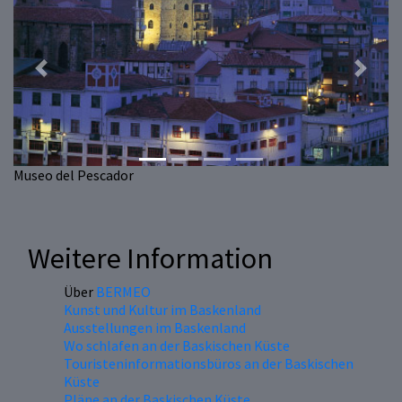
Previous
Next
Museo del Pescador
Weitere Information
Über
BERMEO
Kunst und Kultur im Baskenland
Ausstellungen im Baskenland
Wo schlafen an der Baskischen Küste
Touristeninformationsbüros an der Baskischen
Küste
Pläne an der Baskischen Küste