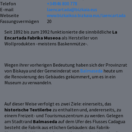
Telefon
+34946 800 778
E-mail
laencartada@bizkaia.eus
Webseite
www.bizkaikoa.bizkaia.eus/laencartada
Fassungsvermögen
20
Seit 1892 bis zum 1992 funktionierte die sinnbildliche
La
Encartada Fabrika Museoa
als Hersteller von
Wollprodukten -meistens Baskenmütze-.
Wegen ihrer vorherigen Bedeutung haben sich der Provinzrat
von Biskaya und der Gemeinderat von
Balmaseda
heute um
die Renovierung des Gebäudes gekümmert, um es in ein
Museum zu verwandeln.
Auf dieser Weise verfolgt es zwei Ziele: einerseits, das
historische Textilerbe
zu enthalten und, andererseits, zu
einem Freizeit- und Tourismuszentrum zu werden. Gelegen
am Stadtrand
Balmaseda
auf dem Ufer des Flusses Cadagua
besteht die Fabrik aus etlichen Gebäuden: das Fabrik-