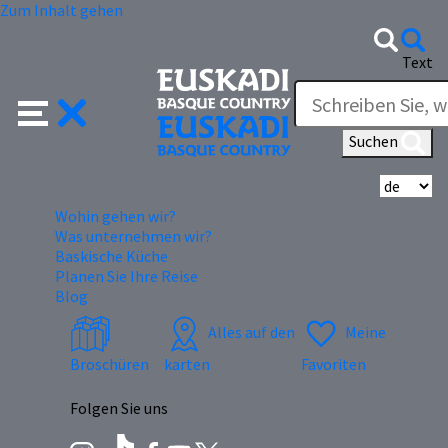
Zum Inhalt gehen
Text
Suchen
Wä
Wohin gehen wir?
Was unternehmen wir?
Baskische Küche
Planen Sie Ihre Reise
Blog
Alles auf den
Meine
Broschüren
karten
Favoriten
Folgen Sie uns