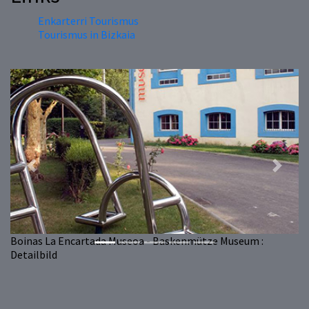
Enkarterri Tourismus
Tourismus in Bizkaia
Previous
Next
Boinas La Encartada Museoa - Baskenmütze Museum :
Detailbild