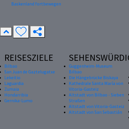
Baskenland fortbewegen
REISESZIELE
SEHENSWÜRDI
Bilbao
Guggenheim-Museum
San Juan de Gaztelugatxe
Bilbao
Lekeitio
Die Hängebrücke Biskaya
Laguardia
Kathedrale Santa María von
Zumaia
Vitoria-Gasteiz
Hondarribia
Altstadt von Bilbao - Sieben
Gernika-Lumo
Straßen
Altstadt von Vitoria-Gasteiz
Altstadt von San Sebastián