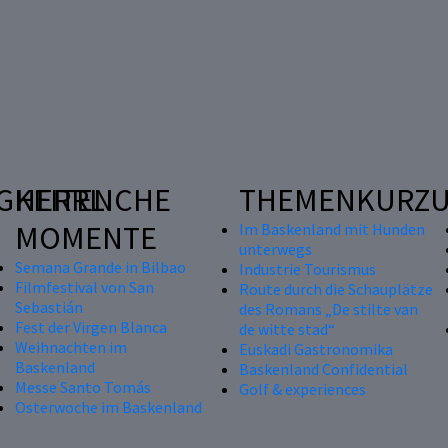
GKEITEN
HERRLICHE
THEMENKURZU
MOMENTE
Im Baskenland mit Hunden
unterwegs
Semana Grande in Bilbao
Industrie Tourismus
Filmfestival von San
Route durch die Schauplätze
Sebastián
des Romans „De stilte van
Fest der Virgen Blanca
de witte stad“
Weihnachten im
Euskadi Gastronomika
Baskenland
Baskenland Confidential
Messe Santo Tomás
Golf & experiences
Osterwoche im Baskenland