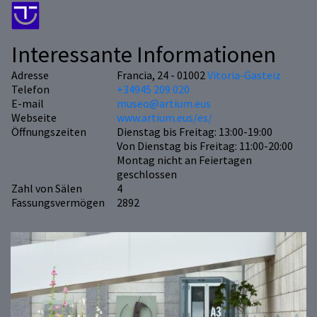
Interessante Informationen
Adresse
Francia, 24 - 01002
Vitoria-Gasteiz
Telefon
+34945 209 020
E-mail
museo@artium.eus
Webseite
www.artium.eus/es/
Öffnungszeiten
Dienstag bis Freitag: 13:00-19:00
Von Dienstag bis Freitag: 11:00-20:00
Montag nicht an Feiertagen
geschlossen
Zahl von Sälen
4
Fassungsvermögen
2892