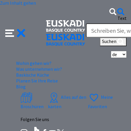
Zum Inhalt gehen
Text
Suchen
Wä
Wohin gehen wir?
Was unternehmen wir?
Baskische Küche
Planen Sie Ihre Reise
Blog
Alles auf den
Meine
Broschüren
karten
Favoriten
Folgen Sie uns