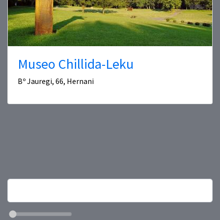
Museo Chillida-Leku
Bº Jauregi, 66, Hernani