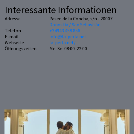
Interessante Informationen
Adresse
Paseo de la Concha, s/n - 20007
Donostia / San Sebastián
Telefon
+34943 458 856
E-mail
info@la-perla.net
Webseite
la-perla.net/
Öffnungszeiten
Mo-So: 08:00-22:00