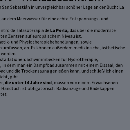
n San Sebastián in unvergleichbar schöner Lage an der Bucht La
t, an dem Meerwasser für eine echte Entspannungs- und
entro de Talasoterapia de
La Perla,
das über die modernste
sten Zentren auf europäischem Niveau ist.
hetik- und Physiotherapiebehandlungen, sowie
 umfassen, an. Es können außerdem medizinische, ästhetische
 werden.
 Installationen: Schwimmbecken für Hydrotherapie,
h, in dem man ein Dampfbad zusammen mit einem Eissaal, den
d und die Trockensauna genießen kann, und schließlich einen
cht, gibt.
er,
die unter 14 Jahre sind
, müssen von einem Erwachsenen
 Handtuch ist obligatorisch. Badeanzüge und Badekappen
tet.