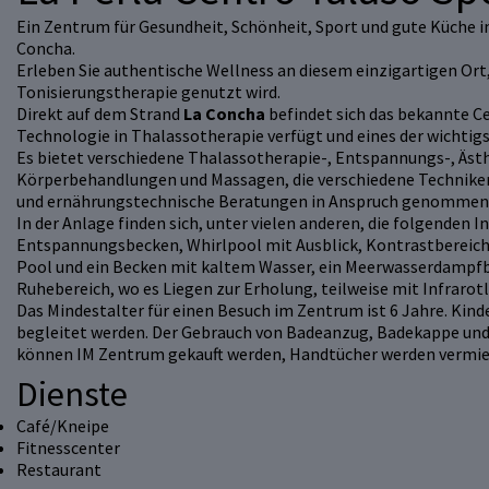
Ein Zentrum für Gesundheit, Schönheit, Sport und gute Küche i
Concha.
Erleben Sie authentische Wellness an diesem einzigartigen Or
Tonisierungstherapie genutzt wird.
Direkt auf dem Strand
La Concha
befindet sich das bekannte C
Technologie in Thalassotherapie verfügt und eines der wichtig
Es bietet verschiedene Thalassotherapie-, Entspannungs-, Äst
Körperbehandlungen und Massagen, die verschiedene Techniken
und ernährungstechnische Beratungen in Anspruch genommen
In der Anlage finden sich, unter vielen anderen, die folgenden
Entspannungsbecken, Whirlpool mit Ausblick, Kontrastbereic
Pool und ein Becken mit kaltem Wasser, ein Meerwasserdampfba
Ruhebereich, wo es Liegen zur Erholung, teilweise mit Infrarotli
Das Mindestalter für einen Besuch im Zentrum ist 6 Jahre. Kind
begleitet werden. Der Gebrauch von Badeanzug, Badekappe und
können IM Zentrum gekauft werden, Handtücher werden vermie
Dienste
Café/Kneipe
Fitnesscenter
Restaurant