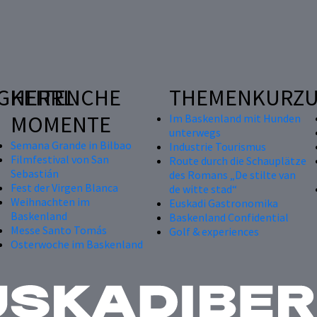
GKEITEN
HERRLICHE
THEMENKURZU
MOMENTE
Im Baskenland mit Hunden
unterwegs
Semana Grande in Bilbao
Industrie Tourismus
Filmfestival von San
Route durch die Schauplätze
Sebastián
des Romans „De stilte van
Fest der Virgen Blanca
de witte stad“
Weihnachten im
Euskadi Gastronomika
Baskenland
Baskenland Confidential
Messe Santo Tomás
Golf & experiences
Osterwoche im Baskenland