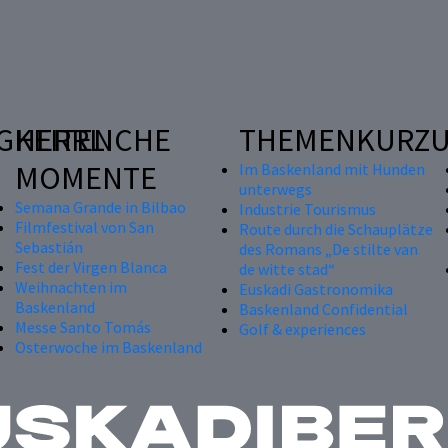
GKEITEN
HERRLICHE
THEMENKURZU
MOMENTE
Im Baskenland mit Hunden
unterwegs
Semana Grande in Bilbao
Industrie Tourismus
Filmfestival von San
Route durch die Schauplätze
Sebastián
des Romans „De stilte van
Fest der Virgen Blanca
de witte stad“
Weihnachten im
Euskadi Gastronomika
Baskenland
Baskenland Confidential
Messe Santo Tomás
Golf & experiences
Osterwoche im Baskenland