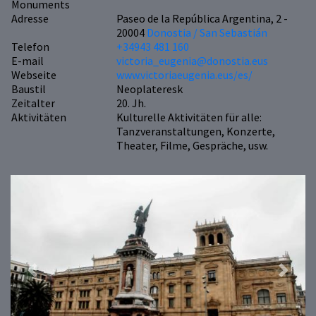
Monuments
Adresse
Paseo de la República Argentina, 2 -
20004
Donostia / San Sebastián
Telefon
+34943 481 160
E-mail
victoria_eugenia@donostia.eus
Webseite
www.victoriaeugenia.eus/es/
Baustil
Neoplateresk
Zeitalter
20. Jh.
Aktivitäten
Kulturelle Aktivitäten für alle:
Tanzveranstaltungen, Konzerte,
Theater, Filme, Gespräche, usw.
Previous
Next